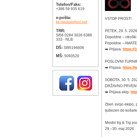
Telefon/Faks:
+386 59 935 619
e-pošta:
VSTOP PROST!
kk.skloka[a]siol.net
TRR:
PETEK, 29. 5. 202
SI56 0284 3026 6386
Dopoldne – otroški
333 - NLB
Popoldne – AMAT
DŠ:
SI95194606
➡️ Prijava:
https://
MŠ:
5093520
POSLOVNI TURNI
➡️ Prijava:
https://
SOBOTA, 30. 5. 20
DRŽAVNO PRVENS
➡️ Prijava ekip:
htt
Zberi svojo ekipo, 
ljubezen do košark
Mestni trg & Trg p
29.–30. maj 2026