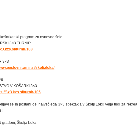
6
 košarkarski program za osnovne šole
ERSKI 3×3 TURNIR
3x3.kzs.si/turnir/108
R 3×3
www.poslovniturnir.si/skofjaloka/
26
TVO V KOŠARKI 3×3
ps://3x3.kzs.si/turnir/105
prijavi se in postani del največjega 3×3 spektakla v Škofji Loki! Velja tudi za rekr
e!
od gradom, Škofja Loka