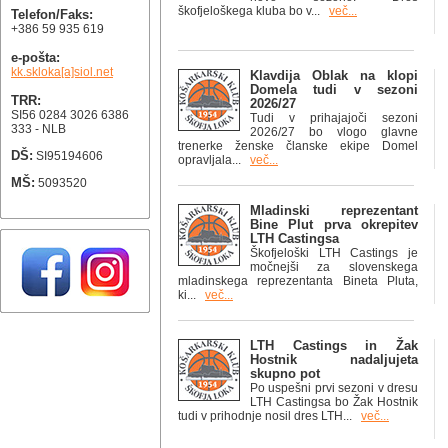
škofjeloškega kluba bo v...
več...
Telefon/Faks:
+386 59 935 619
e-pošta:
kk.skloka[a]siol.net
Klavdija Oblak na klopi
Domela tudi v sezoni
TRR:
2026/27
SI56 0284 3026 6386
Tudi v prihajajoči sezoni
333 - NLB
2026/27 bo vlogo glavne
trenerke ženske članske ekipe Domel
DŠ:
SI95194606
opravljala...
več...
MŠ:
5093520
Mladinski reprezentant
Bine Plut prva okrepitev
LTH Castingsa
Škofjeloški LTH Castings je
močnejši za slovenskega
mladinskega reprezentanta Bineta Pluta,
ki...
več...
LTH Castings in Žak
Hostnik nadaljujeta
skupno pot
Po uspešni prvi sezoni v dresu
LTH Castingsa bo Žak Hostnik
tudi v prihodnje nosil dres LTH...
več...