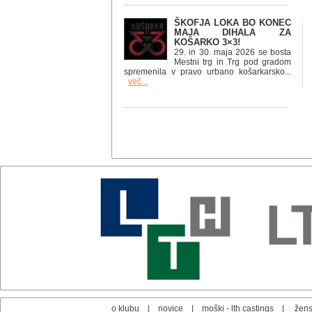
ŠKOFJA LOKA BO KONEC
MAJA DIHALA ZA
KOŠARKO 3×3!
29. in 30. maja 2026 se bosta
Mestni trg in Trg pod gradom
spremenila v pravo urbano košarkarsko...
več...
o klubu
|
novice
|
moški - lth castings
|
žens