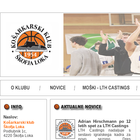
Naslov:
Adrian Hirschmann po 12
Košarkarski klub
letih spet za LTH Castings
Škofja Loka
LTH Castings nadaljuje s
Podlubnik 1c,
sestavo igralskega kadra za
4220 Škofja Loka
novo sezono. Dres